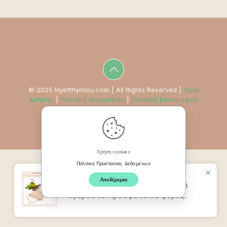
© 2025 lilyefthymiou.com | All Rights Reserved |
Όροι
Χρήσης
|
Πολιτική Απορρήτου
|
Πολιτική Επιστροφών
Χρήση cookies
Πολιτική Προστασίας Δεδομένων
✕
Αποδέχομαι
Προϊον
Ζώνη Καστορέλαιου
έχει
αγοραστεί πρόσφατα t 5 φορές.