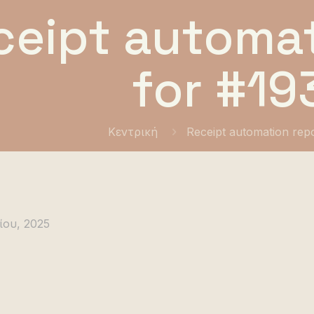
ceipt automat
for #19
Κεντρική
Receipt automation rep
ίου, 2025