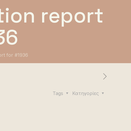
ion report
36
ort for #1936
Tags
Κατηγορίες