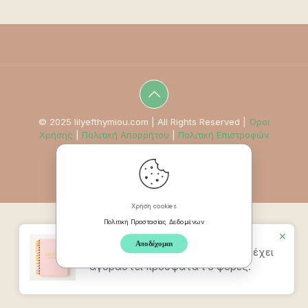
© 2025 lilyefthymiou.com | All Rights Reserved |
Όροι
Χρήσης
|
Πολιτική Απορρήτου
|
Πολιτική Επιστροφών
Χρήση cookies
Πολιτική Προστασίας Δεδομένων
✕
Αποδέχομαι
Προϊον
Mindpad Wellness Journal
έχει
αγοραστεί πρόσφατα t 5 φορές.