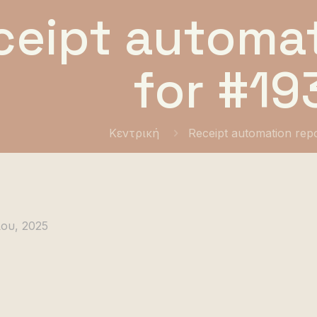
ceipt automat
for #19
Κεντρική
Receipt automation rep
ου, 2025