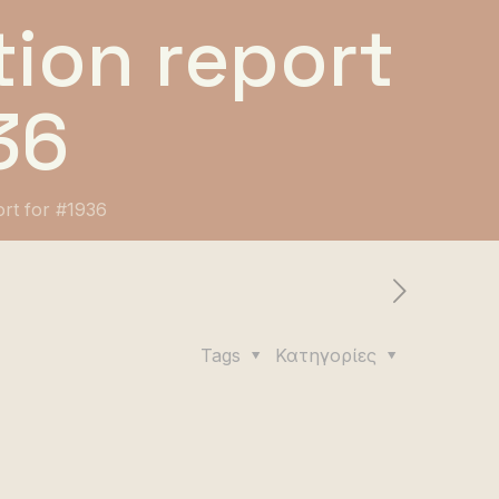
ion report
36
ort for #1936
Tags
Κατηγορίες