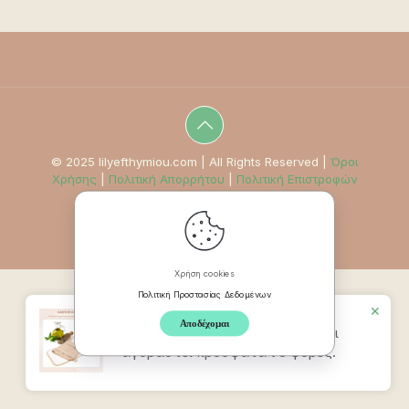
© 2025 lilyefthymiou.com | All Rights Reserved |
Όροι
Χρήσης
|
Πολιτική Απορρήτου
|
Πολιτική Επιστροφών
Χρήση cookies
Πολιτική Προστασίας Δεδομένων
✕
Αποδέχομαι
Προϊον
Ζώνη Καστορέλαιου
έχει
αγοραστεί πρόσφατα t 5 φορές.