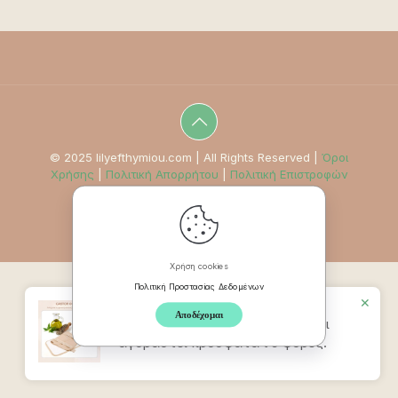
© 2025 lilyefthymiou.com | All Rights Reserved |
Όροι
Χρήσης
|
Πολιτική Απορρήτου
|
Πολιτική Επιστροφών
Χρήση cookies
Πολιτική Προστασίας Δεδομένων
✕
Αποδέχομαι
Προϊον
Ζώνη Καστορέλαιου
έχει
αγοραστεί πρόσφατα t 9 φορές.