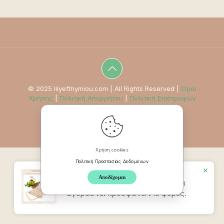
© 2025 lilyefthymiou.com | All Rights Reserved |
Όροι
Χρήσης
|
Πολιτική Απορρήτου
|
Πολιτική Επιστροφών
Χρήση cookies
Πολιτική Προστασίας Δεδομένων
✕
Αποδέχομαι
Προϊον
Ζώνη Καστορέλαιου
έχει
αγοραστεί πρόσφατα t 10 φορές.