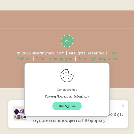
© 2025 lilyefthymiou.com | All Rights Reserved |
Όροι
Χρήσης
|
Πολιτική Απορρήτου
|
Πολιτική Επιστροφών
Χρήση cookies
Πολιτική Προστασίας Δεδομένων
✕
Αποδέχομαι
Προϊον
Καπέλο Ανακούφισης
Πονοκεφάλου & Ημικρανίας – Μαύρο
έχει
αγοραστεί πρόσφατα t 10 φορές.