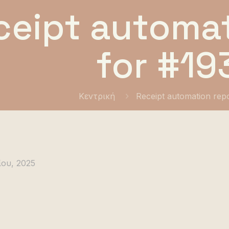
ceipt automat
for #19
Κεντρική
Receipt automation rep
ου, 2025