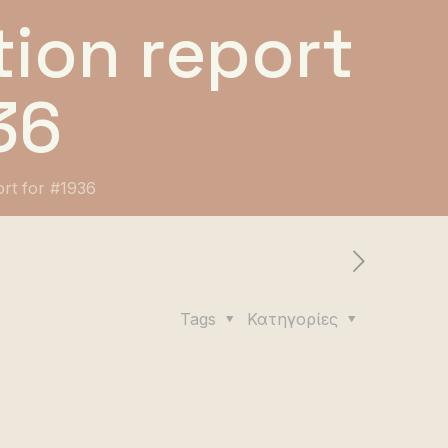
ion report
36
ort for #1936
Tags
Κατηγορίες