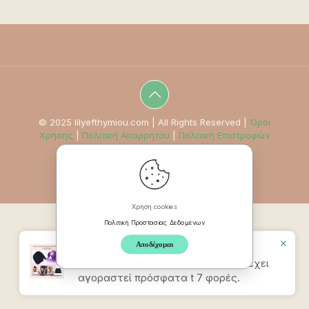
© 2025 lilyefthymiou.com | All Rights Reserved |
Όροι
Χρήσης
|
Πολιτική Απορρήτου
|
Πολιτική Επιστροφών
Χρήση cookies
Πολιτική Προστασίας Δεδομένων
✕
Αποδέχομαι
Προϊον
Καπέλο Ανακούφισης
Πονοκεφάλου & Ημικρανίας – Ροζ
έχει
αγοραστεί πρόσφατα t 7 φορές.