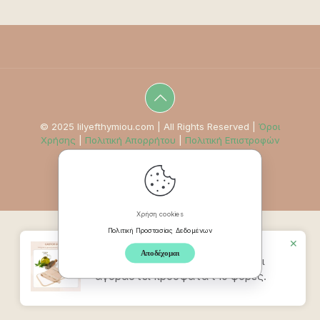
© 2025 lilyefthymiou.com | All Rights Reserved |
Όροι
Χρήσης
|
Πολιτική Απορρήτου
|
Πολιτική Επιστροφών
Χρήση cookies
Πολιτική Προστασίας Δεδομένων
✕
Αποδέχομαι
Προϊον
Ζώνη Καστορέλαιου
έχει
αγοραστεί πρόσφατα t 10 φορές.