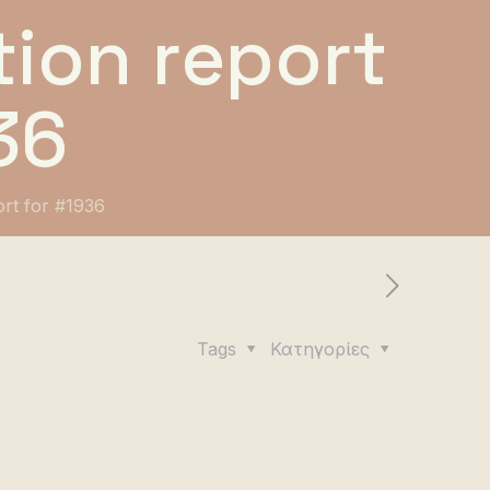
ion report
36
ort for #1936
Tags
Κατηγορίες