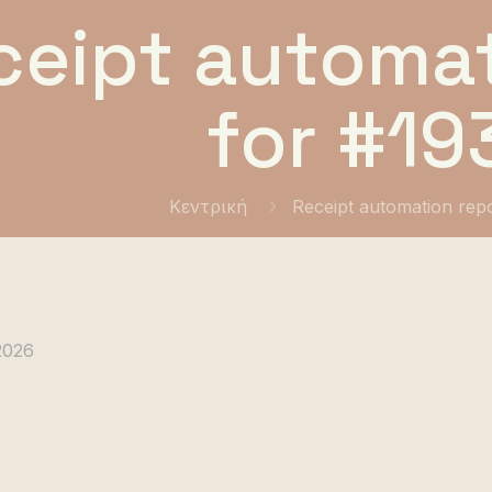
ceipt automat
for #19
Κεντρική
Receipt automation rep
2026