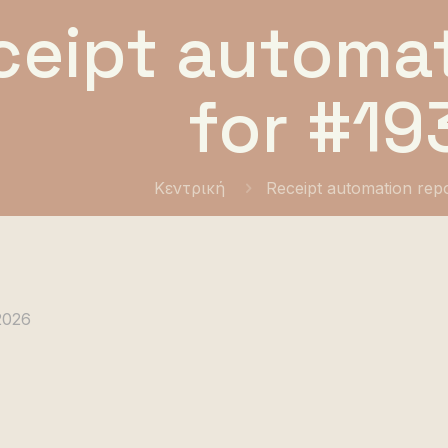
ceipt automat
for #19
Κεντρική
Receipt automation rep
2026