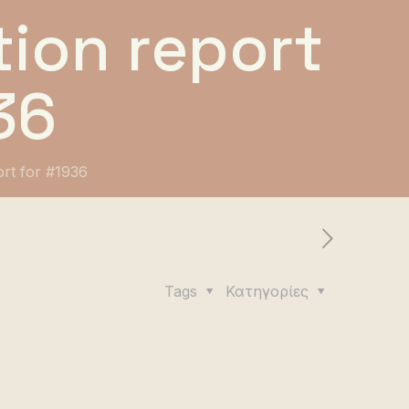
ion report
36
ort for #1936
Tags
Κατηγορίες