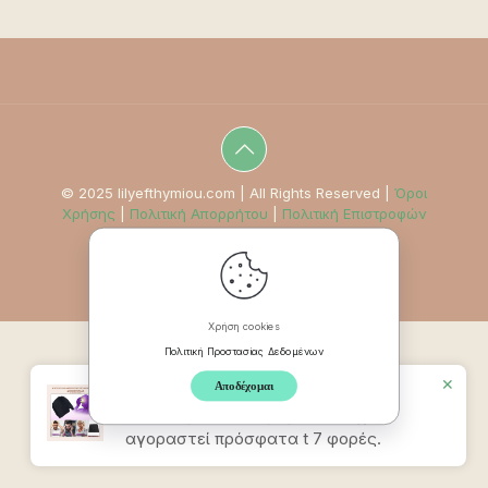
© 2025 lilyefthymiou.com | All Rights Reserved |
Όροι
Χρήσης
|
Πολιτική Απορρήτου
|
Πολιτική Επιστροφών
Χρήση cookies
Πολιτική Προστασίας Δεδομένων
✕
Αποδέχομαι
Προϊον
Καπέλο Ανακούφισης
Πονοκεφάλου & Ημικρανίας
έχει
αγοραστεί πρόσφατα t 7 φορές.