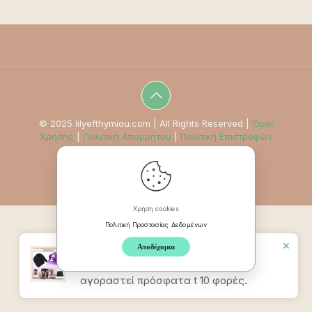
© 2025 lilyefthymiou.com | All Rights Reserved |
Όροι
Χρήσης
|
Πολιτική Απορρήτου
|
Πολιτική Επιστροφών
Χρήση cookies
Πολιτική Προστασίας Δεδομένων
✕
Αποδέχομαι
Προϊον
Καπέλο Ανακούφισης
Πονοκεφάλου & Ημικρανίας
έχει
αγοραστεί πρόσφατα t 10 φορές.