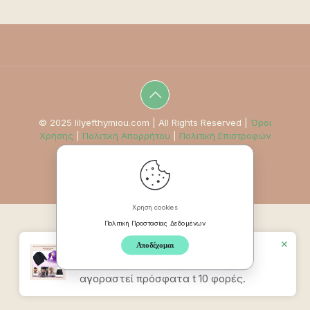
© 2025 lilyefthymiou.com | All Rights Reserved |
Όροι
Χρήσης
|
Πολιτική Απορρήτου
|
Πολιτική Επιστροφών
Χρήση cookies
Πολιτική Προστασίας Δεδομένων
✕
Αποδέχομαι
Προϊον
Καπέλο Ανακούφισης
Πονοκεφάλου & Ημικρανίας
έχει
αγοραστεί πρόσφατα t 10 φορές.