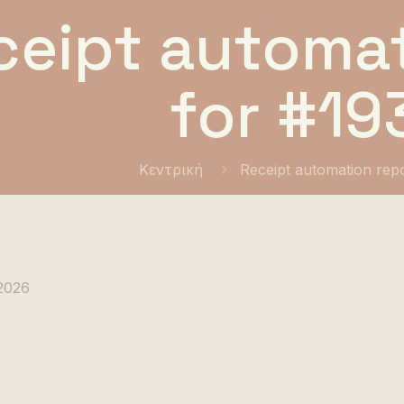
ceipt automat
for #19
Κεντρική
Receipt automation rep
 2026