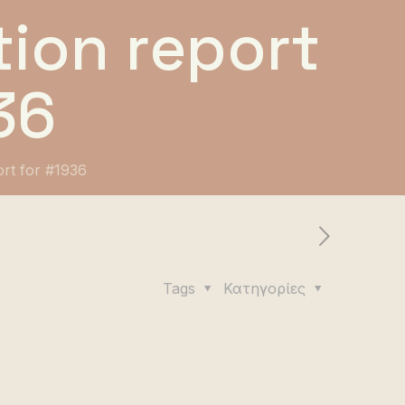
ion report
36
ort for #1936
Tags
Κατηγορίες