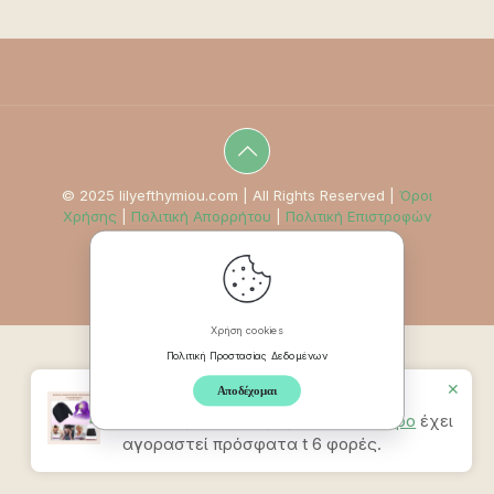
© 2025 lilyefthymiou.com | All Rights Reserved |
Όροι
Χρήσης
|
Πολιτική Απορρήτου
|
Πολιτική Επιστροφών
Χρήση cookies
Πολιτική Προστασίας Δεδομένων
✕
Αποδέχομαι
Προϊον
Καπέλο Ανακούφισης
Πονοκεφάλου & Ημικρανίας – Μαύρο
έχει
αγοραστεί πρόσφατα t 6 φορές.