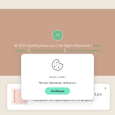
© 2025 lilyefthymiou.com | All Rights Reserved |
Όροι
Χρήσης
|
Πολιτική Απορρήτου
|
Πολιτική Επιστροφών
Χρήση cookies
Πολιτική Προστασίας Δεδομένων
✕
Αποδέχομαι
Προϊον
Mindpad Wellness Journal
έχει
αγοραστεί πρόσφατα t 6 φορές.