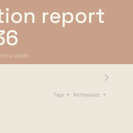
ion report
36
ort for #1936
Tags
Κατηγορίες