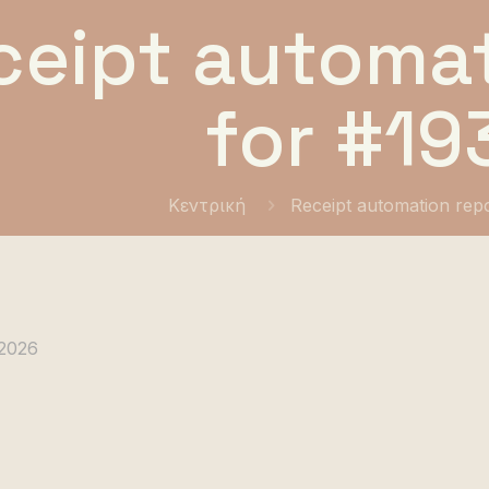
ceipt automat
for #19
Κεντρική
Receipt automation rep
 2026