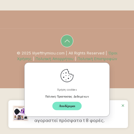
© 2025 lilyefthymiou.com | All Rights Reserved |
Όροι
Χρήσης
|
Πολιτική Απορρήτου
|
Πολιτική Επιστροφών
Χρήση cookies
Πολιτική Προστασίας Δεδομένων
✕
Αποδέχομαι
Προϊον
Καπέλο Ανακούφισης
Πονοκεφάλου & Ημικρανίας
έχει
αγοραστεί πρόσφατα t 8 φορές.