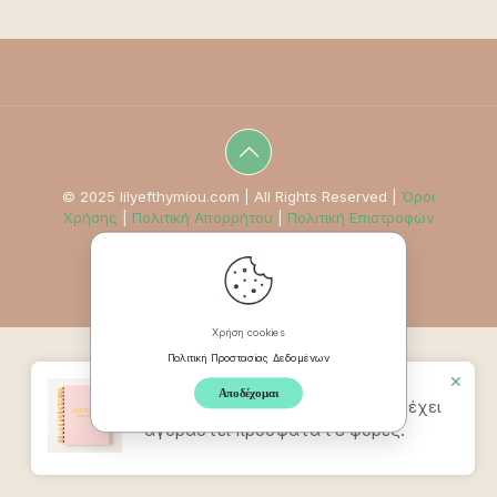
© 2025 lilyefthymiou.com | All Rights Reserved |
Όροι
Χρήσης
|
Πολιτική Απορρήτου
|
Πολιτική Επιστροφών
Χρήση cookies
Πολιτική Προστασίας Δεδομένων
✕
Αποδέχομαι
Προϊον
Mindpad Wellness Journal
έχει
αγοραστεί πρόσφατα t 8 φορές.