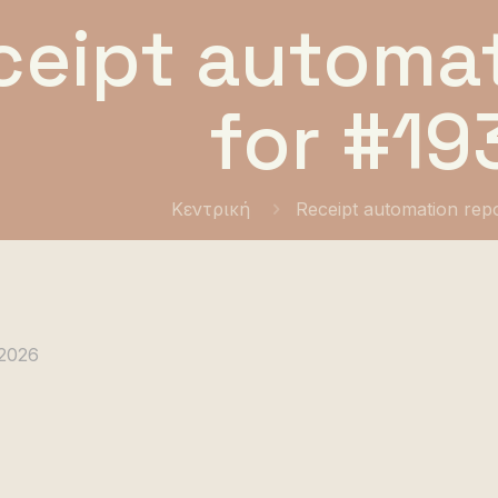
ceipt automat
for #19
Κεντρική
Receipt automation rep
 2026