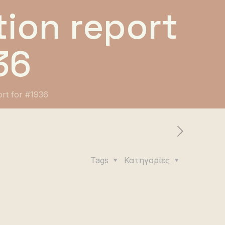
ion report
36
ort for #1936
Tags
Κατηγορίες