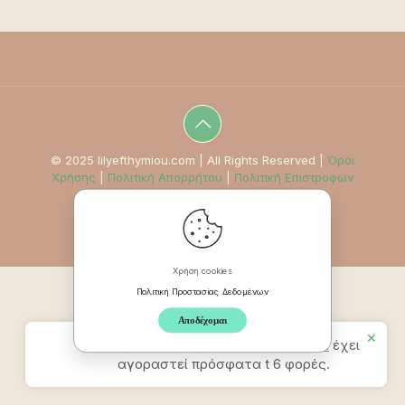
© 2025 lilyefthymiou.com | All Rights Reserved |
Όροι
Χρήσης
|
Πολιτική Απορρήτου
|
Πολιτική Επιστροφών
Χρήση cookies
Πολιτική Προστασίας Δεδομένων
Αποδέχομαι
✕
Προϊον
Mindpad Wellness Journal
έχει
αγοραστεί πρόσφατα t 6 φορές.