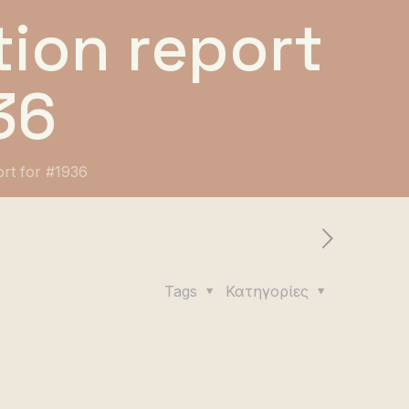
ion report
36
ort for #1936
Tags
Κατηγορίες