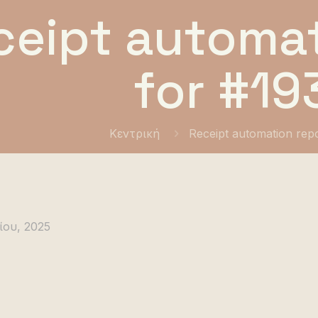
ceipt automat
for #19
Κεντρική
Receipt automation rep
ίου, 2025