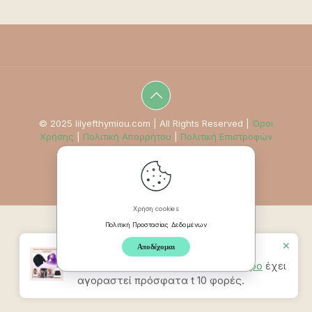
© 2025 lilyefthymiou.com | All Rights Reserved |
Όροι
Χρήσης
|
Πολιτική Απορρήτου
|
Πολιτική Επιστροφών
Χρήση cookies
Πολιτική Προστασίας Δεδομένων
✕
Αποδέχομαι
Προϊον
Καπέλο Ανακούφισης
Πονοκεφάλου & Ημικρανίας – Μαύρο
έχει
αγοραστεί πρόσφατα t 10 φορές.