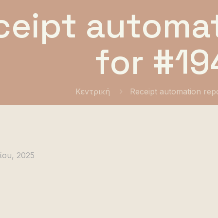
ceipt automat
for #19
Κεντρική
Receipt automation rep
ίου, 2025