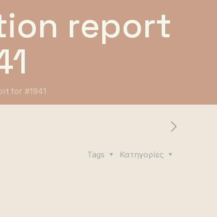
ion report
41
ort for #1941
Tags
Κατηγορίες