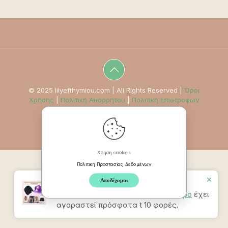
© 2025 lilyefthymiou.com | All Rights Reserved |
Όροι
Χρήσης
|
Πολιτική Απορρήτου
|
Πολιτική Επιστροφών
Χρήση cookies
Πολιτική Προστασίας Δεδομένων
✕
Αποδέχομαι
Προϊον
Καπέλο Ανακούφισης
Πονοκεφάλου & Ημικρανίας – Μαύρο
έχει
αγοραστεί πρόσφατα t 10 φορές.