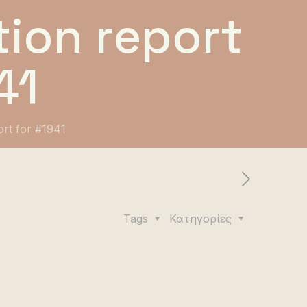
ion report
41
ort for #1941
Tags
Κατηγορίες