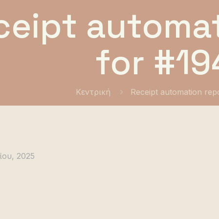
ceipt automat
for #19
Κεντρική
Receipt automation rep
ίου, 2025