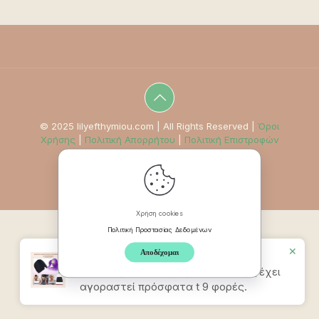
© 2025 lilyefthymiou.com | All Rights Reserved |
Όροι
Χρήσης
|
Πολιτική Απορρήτου
|
Πολιτική Επιστροφών
Χρήση cookies
Πολιτική Προστασίας Δεδομένων
✕
Αποδέχομαι
Προϊον
Καπέλο Ανακούφισης
Πονοκεφάλου & Ημικρανίας – Σιελ
έχει
αγοραστεί πρόσφατα t 9 φορές.