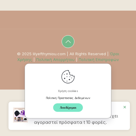
© 2025 lilyefthymiou.com | All Rights Reserved |
Όροι
Χρήσης
|
Πολιτική Απορρήτου
|
Πολιτική Επιστροφών
Χρήση cookies
Πολιτική Προστασίας Δεδομένων
✕
Αποδέχομαι
Προϊον
Καπέλο Ανακούφισης
Πονοκεφάλου & Ημικρανίας – Ροζ
έχει
αγοραστεί πρόσφατα t 10 φορές.