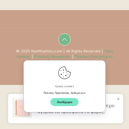
© 2025 lilyefthymiou.com | All Rights Reserved |
Όροι
Χρήσης
|
Πολιτική Απορρήτου
|
Πολιτική Επιστροφών
Χρήση cookies
Πολιτική Προστασίας Δεδομένων
✕
Αποδέχομαι
Προϊον
Mindpad Wellness Journal
έχει
αγοραστεί πρόσφατα t 8 φορές.