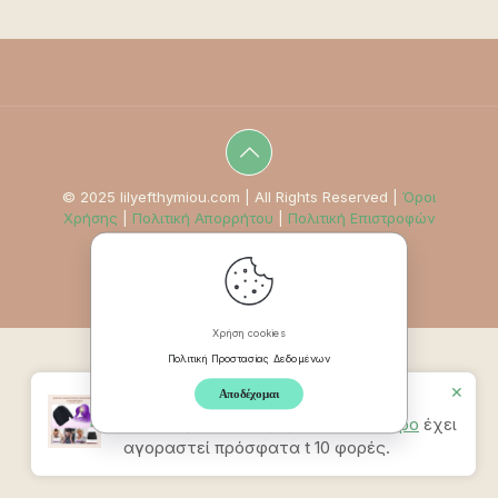
© 2025 lilyefthymiou.com | All Rights Reserved |
Όροι
Χρήσης
|
Πολιτική Απορρήτου
|
Πολιτική Επιστροφών
Χρήση cookies
Πολιτική Προστασίας Δεδομένων
✕
Αποδέχομαι
Προϊον
Καπέλο Ανακούφισης
Πονοκεφάλου & Ημικρανίας – Μαύρο
έχει
αγοραστεί πρόσφατα t 10 φορές.