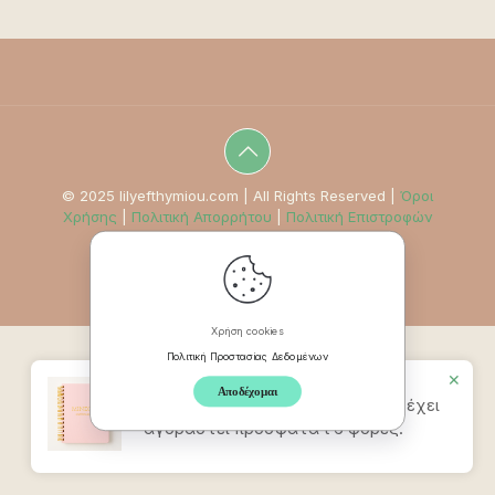
© 2025 lilyefthymiou.com | All Rights Reserved |
Όροι
Χρήσης
|
Πολιτική Απορρήτου
|
Πολιτική Επιστροφών
Χρήση cookies
Πολιτική Προστασίας Δεδομένων
✕
Αποδέχομαι
Προϊον
Mindpad Wellness Journal
έχει
αγοραστεί πρόσφατα t 6 φορές.