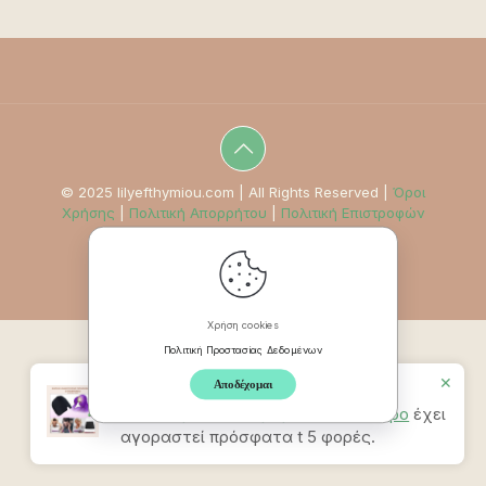
© 2025 lilyefthymiou.com | All Rights Reserved |
Όροι
Χρήσης
|
Πολιτική Απορρήτου
|
Πολιτική Επιστροφών
Χρήση cookies
Πολιτική Προστασίας Δεδομένων
✕
Αποδέχομαι
Προϊον
Καπέλο Ανακούφισης
Πονοκεφάλου & Ημικρανίας – Μαύρο
έχει
αγοραστεί πρόσφατα t 5 φορές.