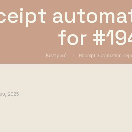
ceipt automat
for #19
Κεντρική
Receipt automation rep
ου, 2025