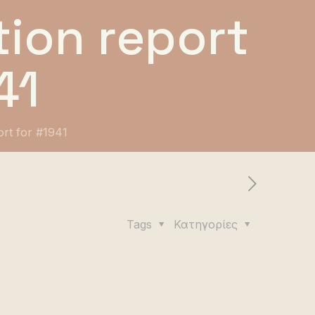
ion report
41
ort for #1941
Tags
Κατηγορίες