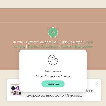
© 2025 lilyefthymiou.com | All Rights Reserved |
Όροι
Χρήσης
|
Πολιτική Απορρήτου
|
Πολιτική Επιστροφών
Χρήση cookies
Πολιτική Προστασίας Δεδομένων
✕
Αποδέχομαι
Προϊον
Καπέλο Ανακούφισης
Πονοκεφάλου & Ημικρανίας – Σιελ
έχει
αγοραστεί πρόσφατα t 9 φορές.