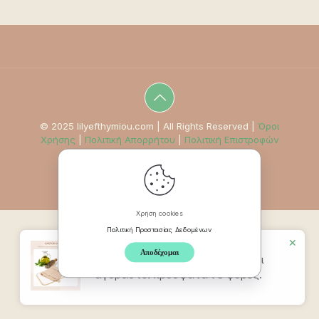
© 2025 lilyefthymiou.com | All Rights Reserved |
Όροι
Χρήσης
|
Πολιτική Απορρήτου
|
Πολιτική Επιστροφών
Χρήση cookies
Πολιτική Προστασίας Δεδομένων
✕
Αποδέχομαι
Προϊον
Ζώνη Καστορέλαιου
έχει
αγοραστεί πρόσφατα t 8 φορές.