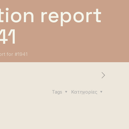
ion report
41
ort for #1941
Tags
Κατηγορίες