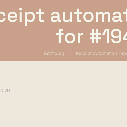
ceipt automat
for #19
Κεντρική
Receipt automation rep
2026