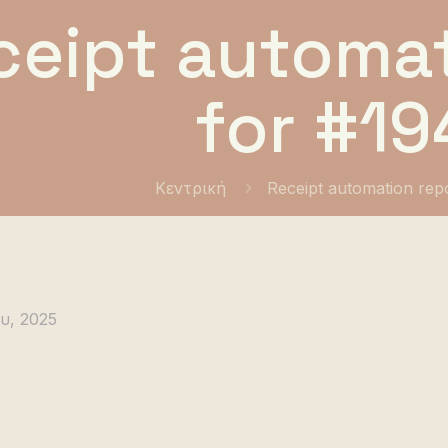
ceipt automat
for #19
Κεντρική
Receipt automation rep
υ, 2025