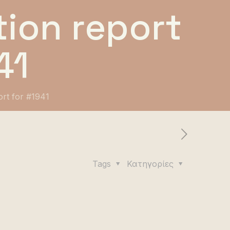
ion report
41
ort for #1941
Tags
Κατηγορίες