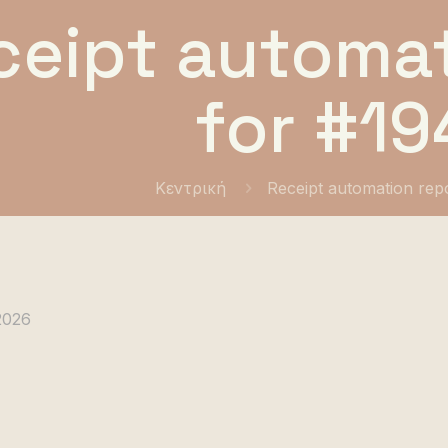
ceipt automat
for #19
Κεντρική
Receipt automation rep
2026