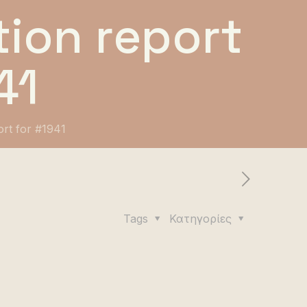
ion report
41
ort for #1941
Tags
Κατηγορίες