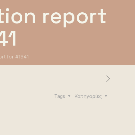
ion report
41
ort for #1941
Tags
Κατηγορίες