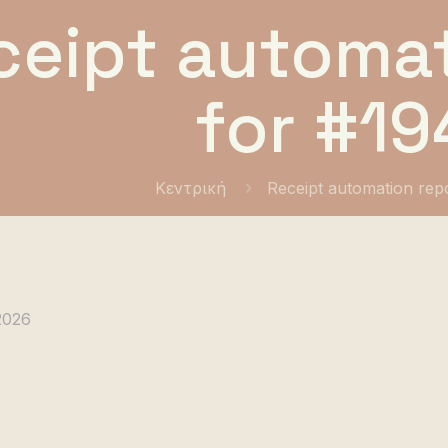
ceipt automat
for #19
Κεντρική
Receipt automation rep
2026