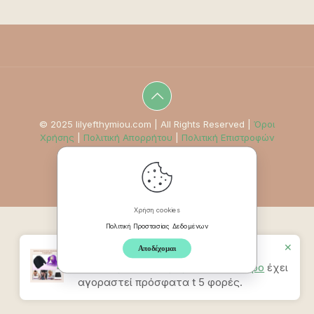
© 2025 lilyefthymiou.com | All Rights Reserved |
Όροι
Χρήσης
|
Πολιτική Απορρήτου
|
Πολιτική Επιστροφών
Χρήση cookies
Πολιτική Προστασίας Δεδομένων
✕
Αποδέχομαι
Προϊον
Καπέλο Ανακούφισης
Πονοκεφάλου & Ημικρανίας – Μαύρο
έχει
αγοραστεί πρόσφατα t 5 φορές.