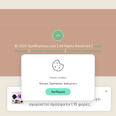
© 2025 lilyefthymiou.com | All Rights Reserved |
Όροι
Χρήσης
|
Πολιτική Απορρήτου
|
Πολιτική Επιστροφών
Χρήση cookies
Πολιτική Προστασίας Δεδομένων
✕
Αποδέχομαι
Προϊον
Καπέλο Ανακούφισης
Πονοκεφάλου & Ημικρανίας – Ροζ
έχει
αγοραστεί πρόσφατα t 10 φορές.