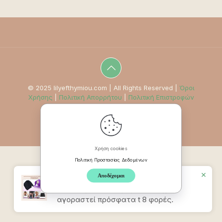
© 2025 lilyefthymiou.com | All Rights Reserved |
Όροι
Χρήσης
|
Πολιτική Απορρήτου
|
Πολιτική Επιστροφών
Χρήση cookies
Πολιτική Προστασίας Δεδομένων
✕
Αποδέχομαι
Προϊον
Καπέλο Ανακούφισης
Πονοκεφάλου & Ημικρανίας
έχει
αγοραστεί πρόσφατα t 8 φορές.