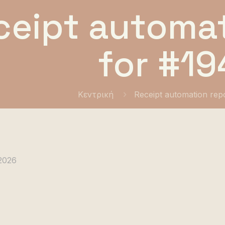
ceipt automat
for #19
Κεντρική
Receipt automation rep
 2026