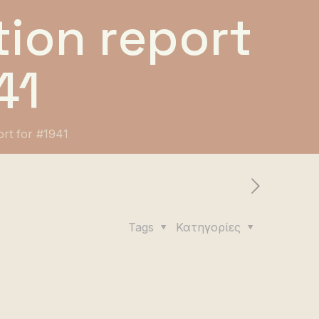
ion report
41
ort for #1941
Tags
Κατηγορίες