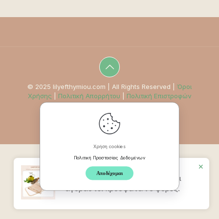
© 2025 lilyefthymiou.com | All Rights Reserved |
Όροι
Χρήσης
|
Πολιτική Απορρήτου
|
Πολιτική Επιστροφών
Χρήση cookies
Πολιτική Προστασίας Δεδομένων
✕
Αποδέχομαι
Προϊον
Ζώνη Καστορέλαιου
έχει
αγοραστεί πρόσφατα t 6 φορές.