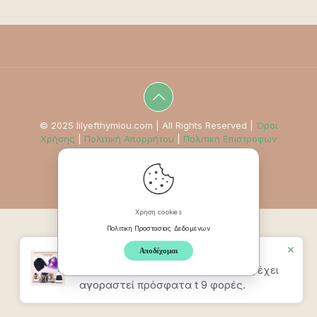
© 2025 lilyefthymiou.com | All Rights Reserved |
Όροι
Χρήσης
|
Πολιτική Απορρήτου
|
Πολιτική Επιστροφών
Χρήση cookies
Πολιτική Προστασίας Δεδομένων
✕
Αποδέχομαι
Προϊον
Καπέλο Ανακούφισης
Πονοκεφάλου & Ημικρανίας – Σιελ
έχει
αγοραστεί πρόσφατα t 9 φορές.