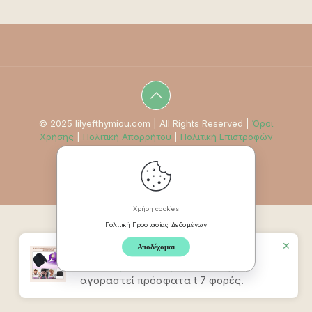
© 2025 lilyefthymiou.com | All Rights Reserved |
Όροι
Χρήσης
|
Πολιτική Απορρήτου
|
Πολιτική Επιστροφών
Χρήση cookies
Πολιτική Προστασίας Δεδομένων
✕
Αποδέχομαι
Προϊον
Καπέλο Ανακούφισης
Πονοκεφάλου & Ημικρανίας
έχει
αγοραστεί πρόσφατα t 7 φορές.