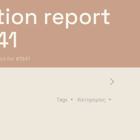
ion report
41
ort for #1941
Tags
Κατηγορίες