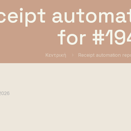
ceipt automat
for #19
Κεντρική
Receipt automation rep
 2026